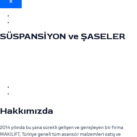
X
SÜSPANSİYON ve ŞASELER
1
2
3
4
5
6
7
8
9
10
11
12
L-SYSTEM
MRL-SYSTEM
MRL-SYSTEM-1
MR-SYSTEM
Hakkımızda
2014 yılında bu yana sürekli gelişen ve genişleyen bir firma
MAKİLİFT, Türkiye geneli tüm asansör malzemleri satış ve