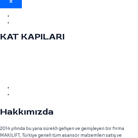
X
KAT KAPILARI
1
2
3
4
5
6
7
8
9
10
11
12
13
14
15
Hakkımızda
2014 yılında bu yana sürekli gelişen ve genişleyen bir firma
MAKİLİFT, Türkiye geneli tüm asansör malzemleri satış ve