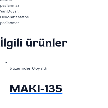
paslanmaz
Yan Duvar:
Dekoratif satine
paslanmaz
İlgili ürünler
5 üzerinden
0
oy aldı
MAKI-135