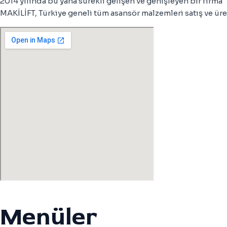
2014 yılında bu yana sürekli gelişen ve genişleyen bir firma
MAKİLİFT, Türkiye geneli tüm asansör malzemleri satış ve üre
Menüler